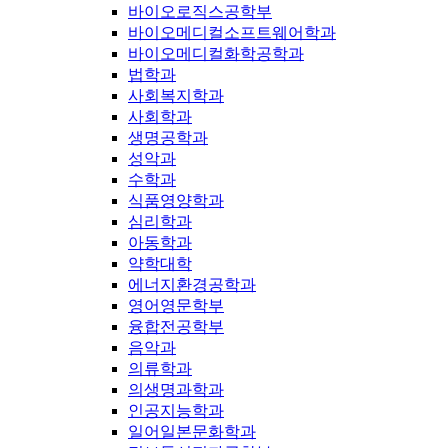
바이오로직스공학부
바이오메디컬소프트웨어학과
바이오메디컬화학공학과
법학과
사회복지학과
사회학과
생명공학과
성악과
수학과
식품영양학과
심리학과
아동학과
약학대학
에너지환경공학과
영어영문학부
융합전공학부
음악과
의류학과
의생명과학과
인공지능학과
일어일본문화학과