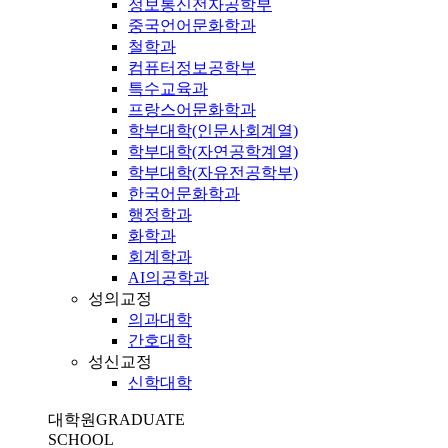
정보통신전자공학부
중국언어문화학과
철학과
컴퓨터정보공학부
특수교육과
프랑스어문화학과
학부대학(인문사회계열)
학부대학(자연공학계열)
학부대학(자유전공학부)
한국어문화학과
행정학과
화학과
회계학과
AI의공학과
성의교정
의과대학
간호대학
성신교정
신학대학
대학원
GRADUATE
SCHOOL