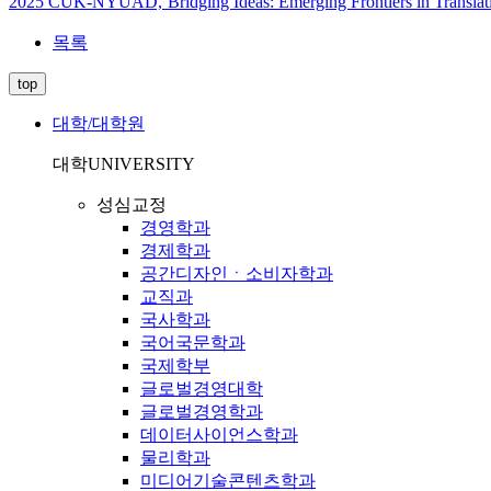
2025 CUK-NYUAD,‘Bridging Ideas: Emerging Frontiers in Tra
목록
top
대학/대학원
대학
UNIVERSITY
성심교정
경영학과
경제학과
공간디자인ㆍ소비자학과
교직과
국사학과
국어국문학과
국제학부
글로벌경영대학
글로벌경영학과
데이터사이언스학과
물리학과
미디어기술콘텐츠학과