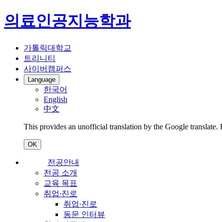
의료인공지능학과
가톨릭대학교
트리니티
사이버캠퍼스
Language
한국어
English
中文
This provides an unofficial translation by the Google translate.
OK
전공안내
전공 소개
교육 목표
취업∙진로
취업∙진로
동문 인터뷰