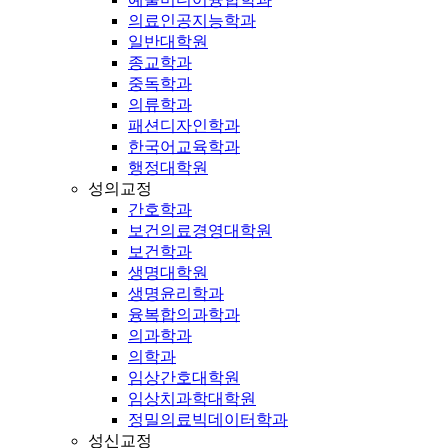
의료인공지능학과
일반대학원
종교학과
중독학과
의류학과
패션디자인학과
한국어교육학과
행정대학원
성의교정
간호학과
보건의료경영대학원
보건학과
생명대학원
생명윤리학과
융복합의과학과
의과학과
의학과
임상간호대학원
임상치과학대학원
정밀의료빅데이터학과
성신교정