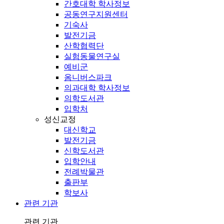
간호대학 학사정보
공동연구지원센터
기숙사
발전기금
산학협력단
실험동물연구실
예비군
옴니버스파크
의과대학 학사정보
의학도서관
입학처
성신교정
대신학교
발전기금
신학도서관
입학안내
전례박물관
출판부
학보사
관련 기관
관련 기관