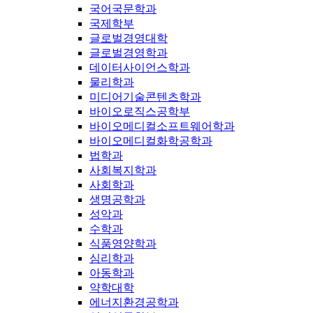
국어국문학과
국제학부
글로벌경영대학
글로벌경영학과
데이터사이언스학과
물리학과
미디어기술콘텐츠학과
바이오로직스공학부
바이오메디컬소프트웨어학과
바이오메디컬화학공학과
법학과
사회복지학과
사회학과
생명공학과
성악과
수학과
식품영양학과
심리학과
아동학과
약학대학
에너지환경공학과