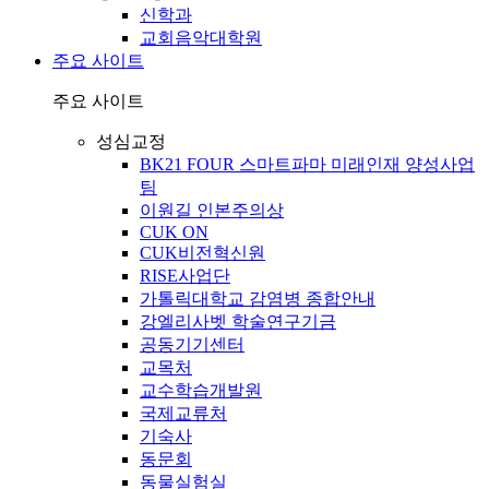
신학과
교회음악대학원
주요 사이트
주요 사이트
성심교정
BK21 FOUR 스마트파마 미래인재 양성사업
팀
이원길 인본주의상
CUK ON
CUK비전혁신원
RISE사업단
가톨릭대학교 감염병 종합안내
강엘리사벳 학술연구기금
공동기기센터
교목처
교수학습개발원
국제교류처
기숙사
동문회
동물실험실