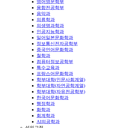
영어영문학부
융합전공학부
음악과
의류학과
의생명과학과
인공지능학과
일어일본문화학과
정보통신전자공학부
중국언어문화학과
철학과
컴퓨터정보공학부
특수교육과
프랑스어문화학과
학부대학(인문사회계열)
학부대학(자연공학계열)
학부대학(자유전공학부)
한국어문화학과
행정학과
화학과
회계학과
AI의공학과
성의교정