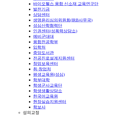
바이오헬스 융합 신소재 교육연구단
발전기금
상담센터
생명윤리심의위원회(IRB사무국)
성심산학협력단
인권센터(성폭력상담소)
예비군대대
융합전공학부
입학처
중앙도서관
전공진로설계지원센터
창업보육센터
취·창업처
평생교육원(성심)
학부대학
학생군사교육단
학생생활상담소
한국어교육원
현장실습지원센터
학보사
성의교정