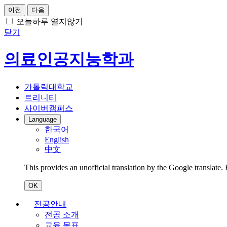
이전
다음
오늘하루 열지않기
닫기
의료인공지능학과
가톨릭대학교
트리니티
사이버캠퍼스
Language
한국어
English
中文
This provides an unofficial translation by the Google translate.
OK
전공안내
전공 소개
교육 목표