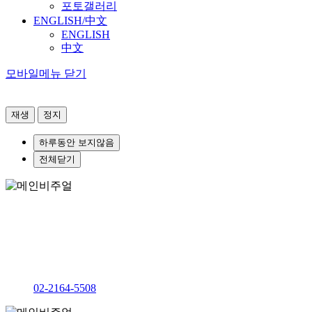
포토갤러리
ENGLISH/中文
ENGLISH
中文
모바일메뉴 닫기
재생
정지
하루동안 보지않음
전체닫기
AI 헬스케어의 혁신을 선도하는 융합형 글로벌 인재 양성을 위
가톨릭대학교 의료인공지능학과
다솔관 D237호
02-2164-5508